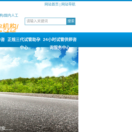
网站首页
|
网站导航
构/国内人工
机构/
威试管
询
孕咨
正规三代试管助孕
24小时试管供卵咨
中心
询服务中心