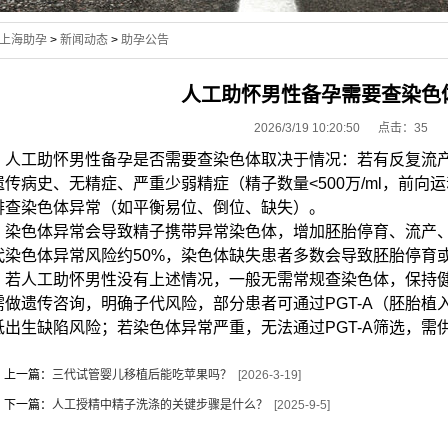
上海助孕
>
新闻动态
>
助孕公告
人工助怀男性备孕需要查染色
2026/3/19 10:20:50 点击：
35
人工助怀男性备孕是否需要查染色体取决于情况：若有反复流产
遗传病史、无精症、严重少弱精症（精子数量<500万/ml，前向
排查染色体异常（如平衡易位、倒位、缺失）。
染色体异常会导致精子携带异常染色体，增加胚胎停育、流产、
代染色体异常风险约50%，染色体缺失患者多数会导致胚胎停育
若人工助怀男性没有上述情况，一般无需常规查染色体，保持健
需做遗传咨询，明确子代风险，部分患者可通过PGT-A（胚胎
低出生缺陷风险；若染色体异常严重，无法通过PGT-A筛选，需
上一篇：
三代试管婴儿移植后能吃苹果吗？
[2026-3-19]
下一篇：
人工授精中精子洗涤的关键步骤是什么？
[2025-9-5]