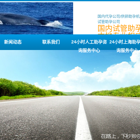
国内代孕公司/供卵助孕机
试管助孕公司
国内试管助孕
本地专业权
助孕服务咨
新闻动态
联系我们
24小时人工助孕咨
24小时上海助
询服务中心
询服务中心