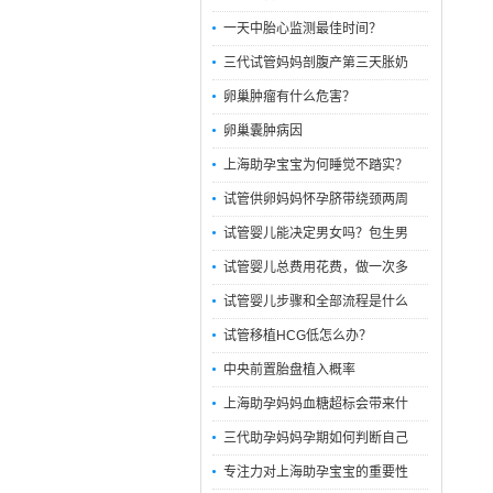
一天中胎心监测最佳时间？
三代试管妈妈剖腹产第三天胀奶
卵巢肿瘤有什么危害？
卵巢囊肿病因
上海助孕宝宝为何睡觉不踏实？
试管供卵妈妈怀孕脐带绕颈两周
试管婴儿能决定男女吗？包生男
试管婴儿总费用花费，做一次多
试管婴儿步骤和全部流程是什么
试管移植HCG低怎么办？
中央前置胎盘植入概率
上海助孕妈妈血糖超标会带来什
三代助孕妈妈孕期如何判断自己
专注力对上海助孕宝宝的重要性