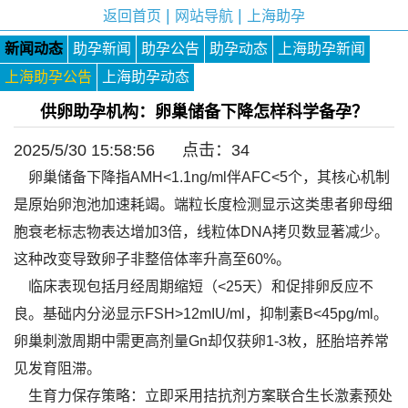
|
|
返回首页
网站导航
上海助孕
新闻动态
助孕新闻
助孕公告
助孕动态
上海助孕新闻
上海助孕公告
上海助孕动态
供卵助孕机构：卵巢储备下降怎样科学备孕？
2025/5/30 15:58:56 点击：
34
卵巢储备下降指AMH<1.1ng/ml伴AFC<5个，其核心机制
是原始卵泡池加速耗竭。端粒长度检测显示这类患者卵母细
胞衰老标志物表达增加3倍，线粒体DNA拷贝数显著减少。
这种改变导致卵子非整倍体率升高至60%。
临床表现包括月经周期缩短（<25天）和促排卵反应不
良。基础内分泌显示FSH>12mIU/ml，抑制素B<45pg/ml。
卵巢刺激周期中需更高剂量Gn却仅获卵1-3枚，胚胎培养常
见发育阻滞。
生育力保存策略：立即采用拮抗剂方案联合生长激素预处