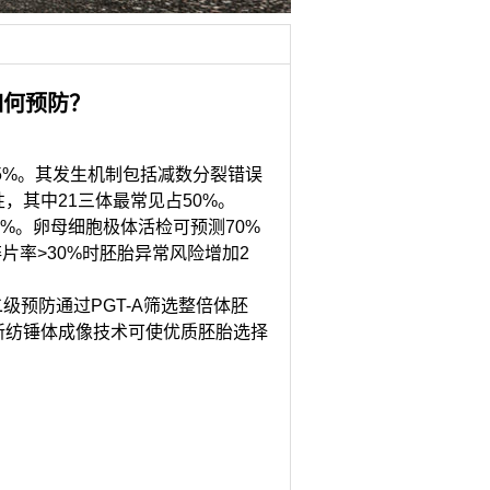
如何预防？
5%。其发生机制包括减数分裂错误
，其中21三体最常见占50%。
%。卵母细胞极体活检可预测70%
碎片率>30%时胚胎异常风险增加2
预防通过PGT-A筛选整倍体胚
新纺锤体成像技术可使优质胚胎选择