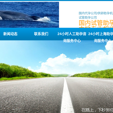
国内代孕公司/供卵助孕机
试管助孕公司
国内试管助孕
本地专业权
助孕服务咨
新闻动态
联系我们
24小时人工助孕咨
24小时上海助
询服务中心
询服务中心