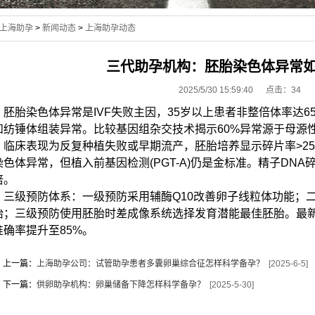
上海助孕
>
新闻动态
>
上海助孕动态
三代助孕机构：胚胎染色体异常
2025/5/30 15:59:40 点击：
34
胚胎染色体异常是IVF失败主因，35岁以上患者非整倍体率达6
和纺锤体组装异常。比较基因组杂交技术揭示60%异常源于母源性
临床表现为反复种植失败或早期流产，胚胎培养显示碎片率>25
染色体异常，但植入前基因检测(PGT-A)仍是金标准。精子DNA
倍。
三级预防体系：一级预防采用辅酶Q10改善卵子线粒体功能；二级
胎；三级预防使用胚胎时差成像系统选择发育潜能最佳胚胎。最
准确率提升至85%。
上一篇：
上海助孕公司：试管助孕患者多囊卵巢综合征怎样科学备孕？
[2025-6-5]
下一篇：
供卵助孕机构：卵巢储备下降怎样科学备孕？
[2025-5-30]