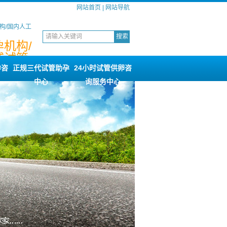
网站首页
|
网站导航
构/国内人工
机构/
威试管
询
孕咨
正规三代试管助孕
24小时试管供卵咨
中心
询服务中心