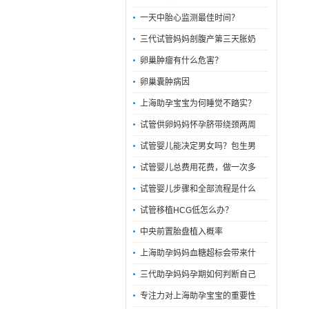
一天中胎心监测最佳时间？
三代试管妈妈剖腹产第三天胀奶
卵巢肿瘤有什么危害？
卵巢囊肿病因
上海助孕宝宝为何睡觉不踏实？
试管供卵妈妈怀孕脐带绕颈两周
试管婴儿能决定男女吗？包生男
试管婴儿总费用花费，做一次多
试管婴儿步骤和全部流程是什么
试管移植HCG低怎么办？
中央前置胎盘植入概率
上海助孕妈妈血糖超标会带来什
三代助孕妈妈孕期如何判断自己
专注力对上海助孕宝宝的重要性